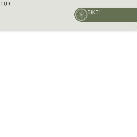
LTÜR
BIKE²