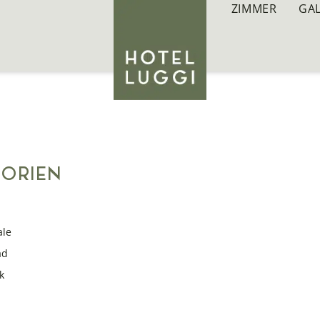
ZIMMER
GA
ORIEN
ale
ad
k