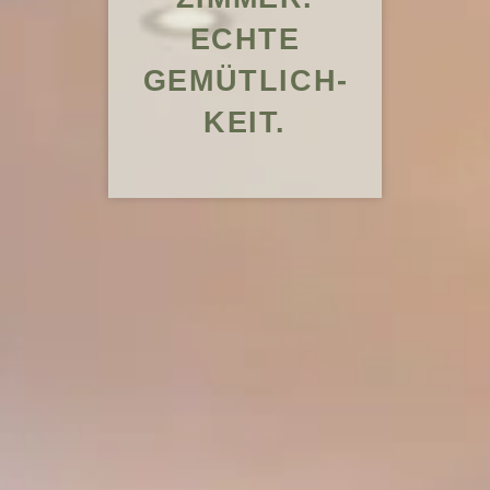
ECHTE
GEMÜTLICH­
KEIT.