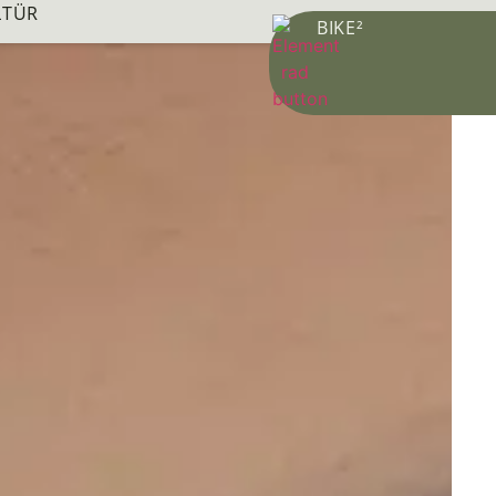
LTÜR
BIKE²