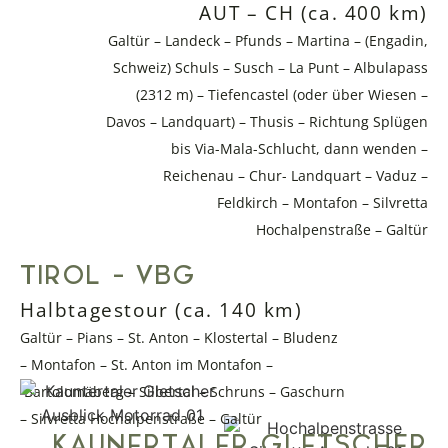
AUT – CH (ca. 400 km)
Galtür – Landeck – Pfunds – Martina – (Engadin,
Schweiz) Schuls – Susch – La Punt – Albulapass
(2312 m) – Tiefencastel (oder über Wiesen –
Davos – Landquart) – Thusis – Richtung Splügen
bis Via-Mala-Schlucht, dann wenden –
Reichenau – Chur- Landquart – Vaduz –
Feldkirch – Montafon – Silvretta
Hochalpenstraße – Galtür
TIROL - VBG
Halbtagestour (ca. 140 km)
Galtür – Pians – St. Anton – Klostertal – Bludenz
– Montafon – St. Anton im Montafon –
Bartolomäberg – Silbertal – Schruns – Gaschurn
– Silvretta Hochalpenstraße – Galtür
KAUNERTALER GLETSCHER