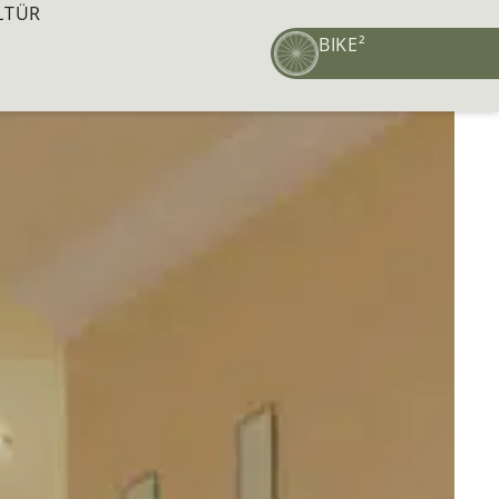
LTÜR
BIKE²